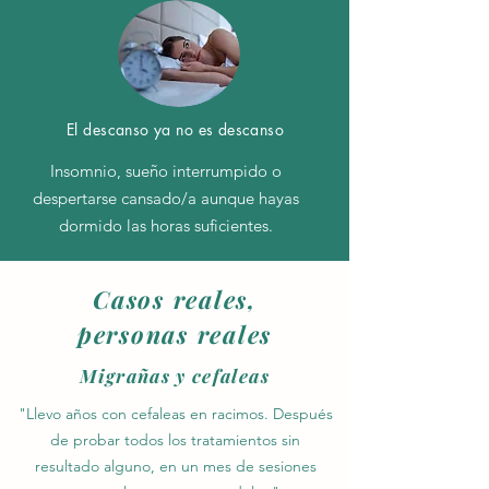
El descanso ya no es descanso
Insomnio, sueño interrumpido o
despertarse cansado/a aunque hayas
dormido las horas suficientes.
Casos reales,
personas reales
Migrañas y cefaleas
"Llevo años con cefaleas en racimos. Después
de probar todos los tratamientos sin
resultado alguno, en un mes de sesiones