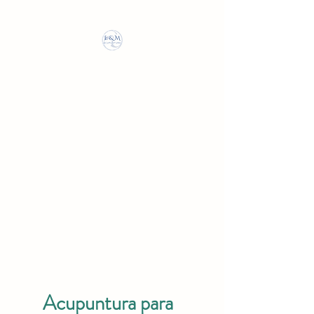
ENRIQUE
MERCADER
ACUPUNTURA
669 184 609
Tu mejor versión,
Naturalmente
Acupuntura para