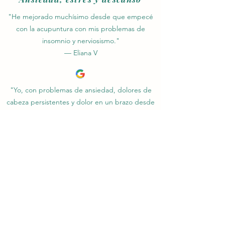
"He mejorado muchísimo desde que empecé
con la acupuntura con mis problemas de
insomnio y nerviosismo."
— Eliana V
"Yo, con problemas de ansiedad, dolores de
cabeza persistentes y dolor en un brazo desde
el hombro. Ha sido y es un placer conocer a
este gran profesional."
— Nuria C
"No solo he aprendido mucho, sino que
además he salido totalmente relajada y sin
dolor."
— Mery G