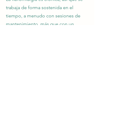
trabaja de forma sostenida en el
tiempo, a menudo con sesiones de
mantenimiento, más que con un
tratamiento corto.
¿Tengo que dejar mi medicación?
No. La acupuntura es complementaria:
acompaña a tu tratamiento médico, no
lo sustituye. No dejes tu medicación
por tu cuenta.
¿Duele la acupuntura?
Muy poco. Las agujas son finas y las
molestias suelen ser mínimas. A mucha
gente le resulta incluso una
experiencia relajante.
¿Trabajáis también los hábitos y la
alimentación?